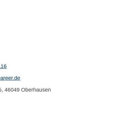
116
areer.de
h 5, 46049 Oberhausen