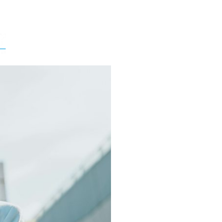
Über uns
Für Untern
Dein We
Ausbildu
FSJ in D
Finde deinen Ausbildungs
dich von der Stellensuc
Arbeitstag.