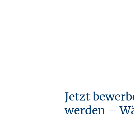
Bewerbe dich jetzt, und wir werden sorgfältig
prüfen, welcher Beruf am besten zu deinen
Fähigkeiten passt. Zudem prüfen wir, ob du mit
deinen Qualifikationen bereits in Deutschland
erfolgreich starten kannst.
Jetzt bewerb
werden – Wäh