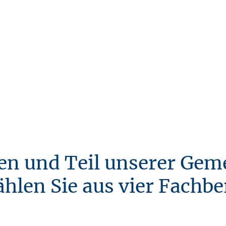
Wir bereiten dich umfassend vor und unterstützen
dich auf jedem Schritt, damit du mit Zuversicht
den nächsten Schritt in deiner Karriere antreten
kannst. Von der Auswahl der geeigneten
Ausbildungsstelle bis hin zu den Visa-
Angelegenheiten – wir sind für dich da.
en und Teil unserer Gem
len Sie aus vier Fachbe