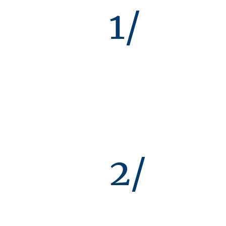
1/
2/