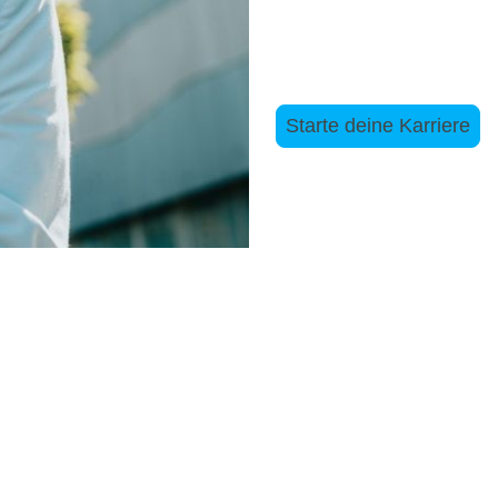
Mit Stay to Career bist d
startest sicher und motivi
Starte deine Karriere
Deine Schritte zum Erfol
2. Coaching