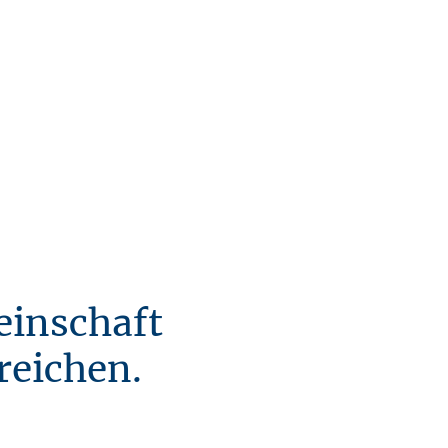
Wir unterstützen dich bei der Überprüfung des
Vertrags und bereiten dich professionell auf
deinen ersten Arbeitstag vor.
einschaft
reichen.