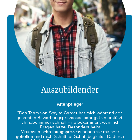
Auszubildender
Altenpfleger
"Das Team von Stay to Career
hat mich während des
gesamten Bewerbungsprozesses sehr gut unterstützt.
Ich habe immer schnell Hilfe bekommen, wenn ich
Fragen hatte. Besonders beim
Visumsumschreibungsprozess haben sie mir sehr
geholfen und mich Schritt für Schritt begleitet. Dadurch